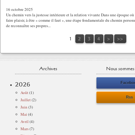
16 octobre 2025
Un chemin vers la justesse intérieure et la relation vivante Dans une époque où 
faire plaisir, à être « comme il faut », une étape fondamentale du chemin person
de reconnaître ses propres...
1
2
3
4
>
>>
Archives
Nous sommes 
Facebo
2026
Août
(1)
Rss
Juillet
(2)
Juin
(3)
Mai
(4)
Avril
(4)
Mars
(7)