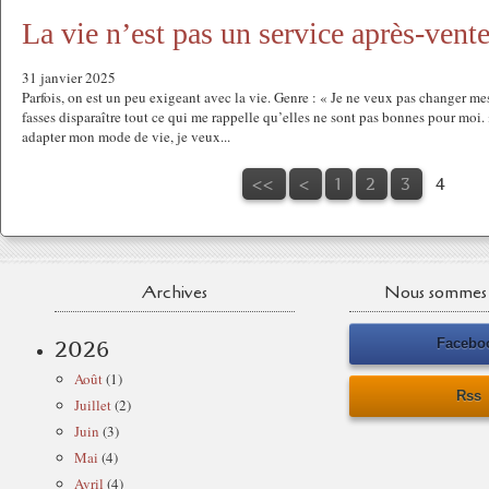
La vie n’est pas un service après-vent
31 janvier 2025
Parfois, on est un peu exigeant avec la vie. Genre : « Je ne veux pas changer me
fasses disparaître tout ce qui me rappelle qu’elles ne sont pas bonnes pour moi.
adapter mon mode de vie, je veux...
<<
<
1
2
3
4
Archives
Nous sommes 
Facebo
2026
Août
(1)
Rss
Juillet
(2)
Juin
(3)
Mai
(4)
Avril
(4)