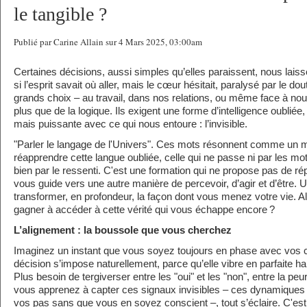
le tangible ?
Publié par Carine Allain sur 4 Mars 2025, 03:00am
Certaines décisions, aussi simples qu’elles paraissent, nous lais
si l’esprit savait où aller, mais le cœur hésitait, paralysé par le dou
grands choix – au travail, dans nos relations, ou même face à
plus que de la logique. Ils exigent une forme d’intelligence oubliée
mais puissante avec ce qui nous entoure : l’invisible.
"Parler le langage de l'Univers". Ces mots résonnent comme un m
réapprendre cette langue oubliée, celle qui ne passe ni par les mot
bien par le ressenti. C'est une formation qui ne propose pas de ré
vous guide vers une autre manière de percevoir, d’agir et d’être.
transformer, en profondeur, la façon dont vous menez votre vie. A
gagner à accéder à cette vérité qui vous échappe encore ?
L’alignement : la boussole que vous cherchez
Imaginez un instant que vous soyez toujours en phase avec vos
décision s’impose naturellement, parce qu’elle vibre en parfaite 
Plus besoin de tergiverser entre les "oui" et les "non", entre la peu
vous apprenez à capter ces signaux invisibles – ces dynamiques s
vos pas sans que vous en soyez conscient –, tout s’éclaire. C'est 