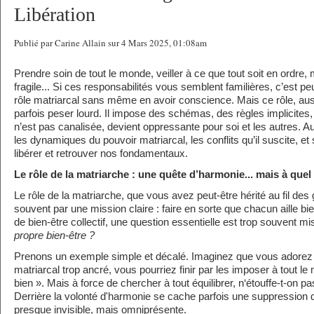
Libération
Publié par Carine Allain sur 4 Mars 2025, 01:08am
Prendre soin de tout le monde, veiller à ce que tout soit en ordre
fragile... Si ces responsabilités vous semblent familières, c’est p
rôle matriarcal sans même en avoir conscience. Mais ce rôle, aussi
parfois peser lourd. Il impose des schémas, des règles implicites, e
n’est pas canalisée, devient oppressante pour soi et les autres. A
les dynamiques du pouvoir matriarcal, les conflits qu’il suscite, et 
libérer et retrouver nos fondamentaux.
Le rôle de la matriarche : une quête d’harmonie... mais à quel 
Le rôle de la matriarche, que vous avez peut-être hérité au fil des 
souvent par une mission claire : faire en sorte que chacun aille b
de bien-être collectif, une question essentielle est trop souvent mi
propre bien-être ?
Prenons un exemple simple et décalé. Imaginez que vous adorez l
matriarcal trop ancré, vous pourriez finir par les imposer à tout l
bien ». Mais à force de chercher à tout équilibrer, n‘étouffe-t-on pa
Derrière la volonté d'harmonie se cache parfois une suppression 
presque invisible, mais omniprésente.