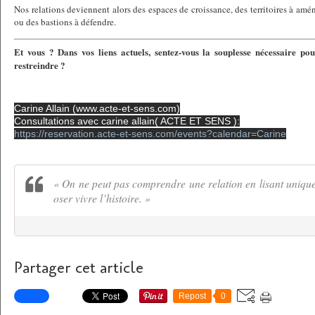
Nos relations deviennent alors des espaces de croissance, des territoires à amé
ou des bastions à défendre.
Et vous ? Dans vos liens actuels, sentez-vous la souplesse nécessaire po
restreindre ?
Carine Allain (www.acte-et-sens.com)
Consultations avec carine allain( ACTE ET SENS ):
https://reservation.acte-et-sens.com/events?calendar=Carine
« On ne peut pas comprendre une relation en lisant uniquem
oser vivre l’histoire. »
Partager cet article
Repost
0