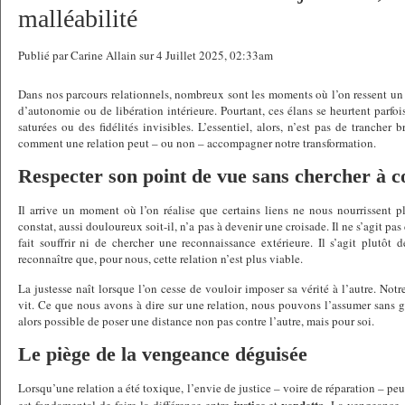
malléabilité
Publié par Carine Allain sur 4 Juillet 2025, 02:33am
Dans nos parcours relationnels, nombreux sont les moments où l’on ressent u
d’autonomie ou de libération intérieure. Pourtant, ces élans se heurtent parfoi
saturées ou des fidélités invisibles. L’essentiel, alors, n’est pas de tranche
comment une relation peut – ou non – accompagner notre transformation.
Respecter son point de vue sans chercher à 
Il arrive un moment où l’on réalise que certains liens ne nous nourrissent p
constat, aussi douloureux soit-il, n’a pas à devenir une croisade. Il ne s’agit pas
fait souffrir ni de chercher une reconnaissance extérieure. Il s’agit plutôt 
reconnaître que, pour nous, cette relation n’est plus viable.
La justesse naît lorsque l’on cesse de vouloir imposer sa vérité à l’autre. Notre 
vit. Ce que nous avons à dire sur une relation, nous pouvons l’assumer sans g
alors possible de poser une distance non pas contre l’autre, mais pour soi.
Le piège de la vengeance déguisée
Lorsqu’une relation a été toxique, l’envie de justice – voire de réparation – pe
justice
vendetta