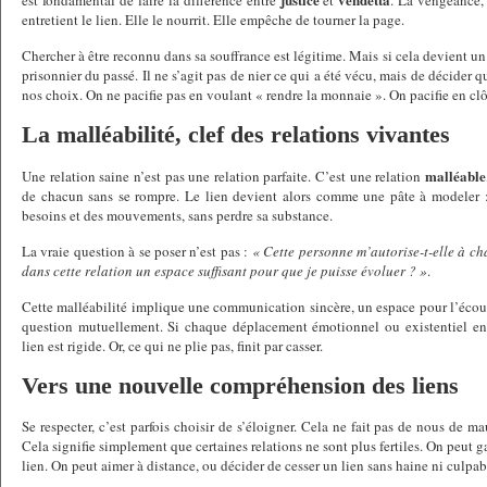
est fondamental de faire la différence entre
et
. La vengeance,
entretient le lien. Elle le nourrit. Elle empêche de tourner la page.
Chercher à être reconnu dans sa souffrance est légitime. Mais si cela devient un
prisonnier du passé. Il ne s’agit pas de nier ce qui a été vécu, mais de décider q
nos choix. On ne pacifie pas en voulant « rendre la monnaie ». On pacifie en clô
La malléabilité, clef des relations vivantes
malléable
Une relation saine n’est pas une relation parfaite. C’est une relation
de chacun sans se rompre. Le lien devient alors comme une pâte à modeler :
besoins et des mouvements, sans perdre sa substance.
La vraie question à se poser n’est pas :
« Cette personne m’autorise-t-elle à ch
dans cette relation un espace suffisant pour que je puisse évoluer ? »
.
Cette malléabilité implique une communication sincère, un espace pour l’écout
question mutuellement. Si chaque déplacement émotionnel ou existentiel ent
lien est rigide. Or, ce qui ne plie pas, finit par casser.
Vers une nouvelle compréhension des liens
Se respecter, c’est parfois choisir de s’éloigner. Cela ne fait pas de nous de ma
Cela signifie simplement que certaines relations ne sont plus fertiles. On peut ga
lien. On peut aimer à distance, ou décider de cesser un lien sans haine ni culpabi