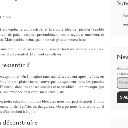
Sui
Fa
 04:58am
RS
it est tendu, le corps crispé, et la simple idée de "profiter" semble
ant de paix : respirer profondément, sortir, regarder une fleur, et
ir. Mais parfois, même ça, on ne sait plus comment faire.
 lutte, le plaisir s’efface. Il semble lointain, réservé à d'autres.
e. Il est essentiel. Et il peut se cultiver.
New
 ressentir ?
Abonne
article
exceptionnel. On l’imagine rare, mérité seulement après l’effort, ou
Email
ais le vrai plaisir ne se trouve pas uniquement dans les grandes
s l’instant, dans les choses simples et accessibles : une musique qui
, une présence apaisante, un silence juste.
e, notre éducation, ou nos blessures nous ont parfois appris à nous
comme futile, égoïste, ou dangereux. On a pu nous faire croire qu’il
t d’avoir droit à la joie.
à déconstruire