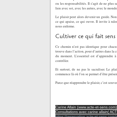
ou les responsabilités. Il s’agit de ne plus s
lien avec soi, avec les autres, avec le mond
Le plaisir peut alors devenir un guide. Non 
ce qui apaise, ce qui ouvre. Il invite à rale
nous enferme.
Cultiver ce qui fait sens
Ce chemin n’est pas identique pour chacun. 
trouve dans l’action, pour d’autres dans la 
du moment. L’essentiel est d’apprendre à l’
contrôler.
Et surtout, de ne pas le sacraliser. Le pl
commence là où l’on se permet d’être présen
Parce que réapprendre le plaisir, c’est souve
Carine Allain (www.acte-et-sens.com)
Consultations avec carine allain( AC
https://reservation.acte-et-sens.co