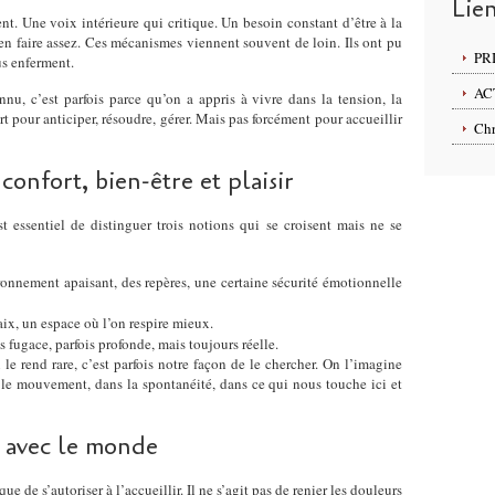
Lie
t. Une voix intérieure qui critique. Un besoin constant d’être à la
en faire assez. Ces mécanismes viennent souvent de loin. Ils ont pu
PR
us enferment.
AC
nnu, c’est parfois parce qu’on a appris à vivre dans la tension, la
t pour anticiper, résoudre, gérer. Mais pas forcément pour accueillir
Chr
confort, bien-être et plaisir
st essentiel de distinguer trois notions qui se croisent mais ne se
ironnement apaisant, des repères, une certaine sécurité émotionnelle
aix, un espace où l’on respire mieux.
ois fugace, parfois profonde, mais toujours réelle.
i le rend rare, c’est parfois notre façon de le chercher. On l’imagine
s le mouvement, dans la spontanéité, dans ce qui nous touche ici et
t avec le monde
que de s’autoriser à l’accueillir. Il ne s’agit pas de renier les douleurs