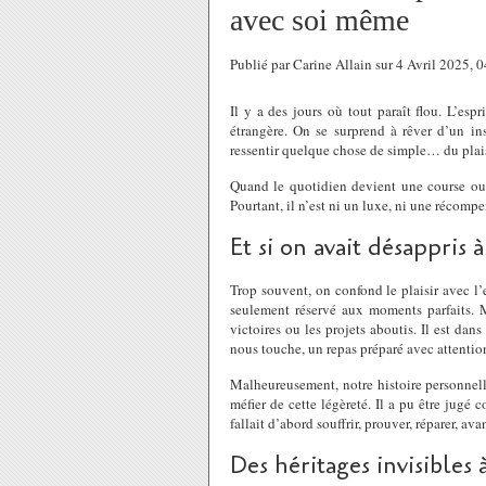
avec soi même
Publié par Carine Allain sur 4 Avril 2025,
Il y a des jours où tout paraît flou. L’espr
étrangère. On se surprend à rêver d’un inst
ressentir quelque chose de simple… du plais
Quand le quotidien devient une course ou une
Pourtant, il n’est ni un luxe, ni une récompens
Et si on avait désappris à
Trop souvent, on confond le plaisir avec l’
seulement réservé aux moments parfaits. M
victoires ou les projets aboutis. Il est dan
nous touche, un repas préparé avec attention
Malheureusement, notre histoire personnell
méfier de cette légèreté. Il a pu être jugé 
fallait d’abord souffrir, prouver, réparer, avan
Des héritages invisibles 