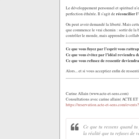
Le développement personnel et spirituel n’est
réconcilier l’
perfection éthérée. Il s’agit de
On peut avoir demandé la liberté. Mais cette
que commence le vrai chemin : sortir de la b
contrôler le monde, mais apprendre à collabo
Ce que vous fuyez par l’esprit vous rattrap
Ce que vous évitez par l’idéal reviendra da
Ce que vous refusez de ressentir deviendra
Alors... et si vous acceptiez enfin de ressent
Carine Allain (www.acte-et-sens.com)
Consultations avec carine allain( ACTE ET
https://reservation.acte-et-sens.com/event
Ce que tu ressens quand tu f
la réalité que tu refuses de v