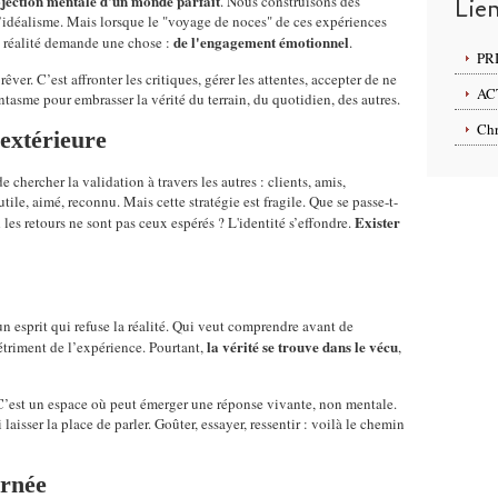
jection mentale d’un monde parfait
. Nous construisons des
Lie
s d’idéalisme. Mais lorsque le "voyage de noces" de ces expériences
de l'engagement émotionnel
tte réalité demande une chose :
.
PR
êver. C’est affronter les critiques, gérer les attentes, accepter de ne
AC
antasme pour embrasser la vérité du terrain, du quotidien, des autres.
Chr
 extérieure
e chercher la validation à travers les autres : clients, amis,
utile, aimé, reconnu. Mais cette stratégie est fragile. Que se passe-t-
Exister
les retours ne sont pas ceux espérés ? L'identité s’effondre.
n esprit qui refuse la réalité. Qui veut comprendre avant de
la vérité se trouve dans le vécu
détriment de l’expérience. Pourtant,
,
. C’est un espace où peut émerger une réponse vivante, non mentale.
laisser la place de parler. Goûter, essayer, ressentir : voilà le chemin
arnée