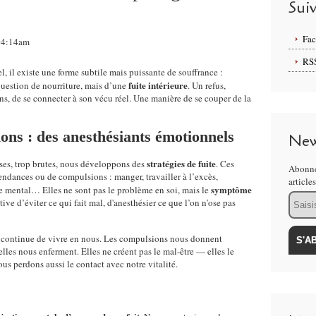
Sui
Fa
 04:14am
RS
il existe une forme subtile mais puissante de souffrance :
fuite intérieure
question de nourriture, mais d’une
. Un refus,
ns, de se connecter à son vécu réel. Une manière de se couper de la
ns : des anesthésiants émotionnels
New
stratégies de fuite
ses, trop brutes, nous développons des
. Ces
Abonne
endances ou de compulsions : manger, travailler à l’excès,
article
symptôme
le mental… Elles ne sont pas le problème en soi, mais le
Email
ve d’éviter ce qui fait mal, d'anesthésier ce que l’on n’ose pas
ns continue de vivre en nous. Les compulsions nous donnent
’elles nous enferment. Elles ne créent pas le mal-être — elles le
ous perdons aussi le contact avec notre vitalité.