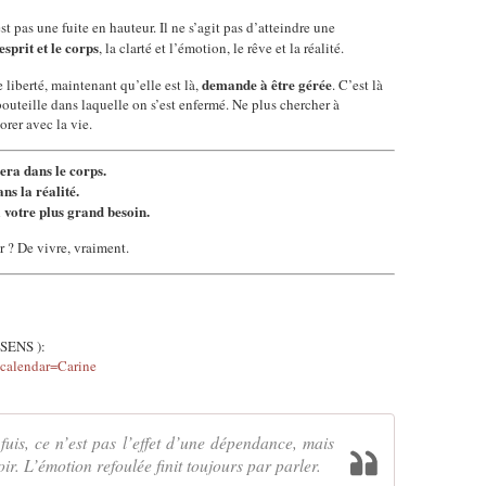
 pas une fuite en hauteur. Il ne s’agit pas d’atteindre une
esprit et le corps
, la clarté et l’émotion, le rêve et la réalité.
demande à être gérée
 liberté, maintenant qu’elle est là,
. C’est là
outeille dans laquelle on s’est enfermé. Ne plus chercher à
rer avec la vie.
era dans le corps.
ns la réalité.
 votre plus grand besoin.
ir ? De vivre, vraiment.
 SENS ):
s?calendar=Carine
uis, ce n’est pas l’effet d’une dépendance, mais
oir. L’émotion refoulée finit toujours par parler.