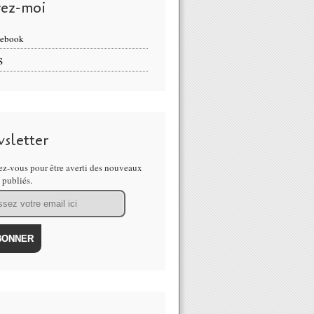
vez-moi
cebook
S
sletter
z-vous pour être averti des nouveaux
s publiés.