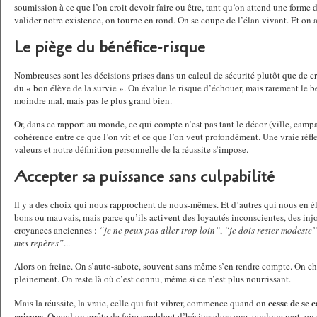
soumission à ce que l’on croit devoir faire ou être, tant qu’on attend une forme
valider notre existence, on tourne en rond. On se coupe de l’élan vivant. Et on 
Le piège du bénéfice-risque
Nombreuses sont les décisions prises dans un calcul de sécurité plutôt que de c
du « bon élève de la survie ». On évalue le risque d’échouer, mais rarement le bé
moindre mal, mais pas le plus grand bien.
Or, dans ce rapport au monde, ce qui compte n’est pas tant le décor (ville, campa
cohérence entre ce que l’on vit et ce que l’on veut profondément. Une vraie réfl
valeurs et notre définition personnelle de la réussite s’impose.
Accepter sa puissance sans culpabilité
Il y a des choix qui nous rapprochent de nous-mêmes. Et d’autres qui nous en él
bons ou mauvais, mais parce qu’ils activent des loyautés inconscientes, des injo
croyances anciennes :
“je ne peux pas aller trop loin”
,
“je dois rester modeste”
mes repères”
...
Alors on freine. On s’auto-sabote, souvent sans même s’en rendre compte. On ch
pleinement. On reste là où c’est connu, même si ce n’est plus nourrissant.
cesse de se 
Mais la réussite, la vraie, celle qui fait vibrer, commence quand on
raisons
. Quand on arrête de faire semblant d’hésiter alors que, quelque part, on s