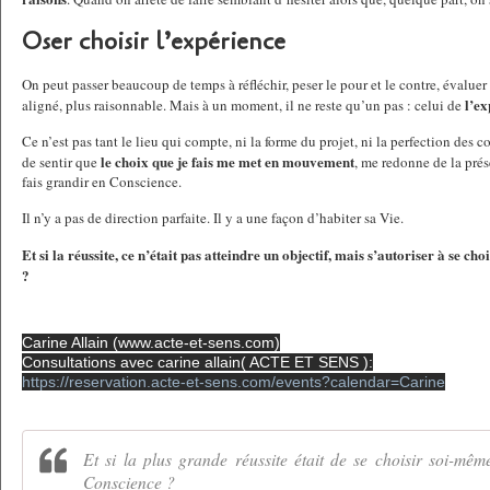
Oser choisir l’expérience
On peut passer beaucoup de temps à réfléchir, peser le pour et le contre, évaluer 
l’ex
aligné, plus raisonnable. Mais à un moment, il ne reste qu’un pas : celui de
Ce n’est pas tant le lieu qui compte, ni la forme du projet, ni la perfection des 
le choix que je fais me met en mouvement
de sentir que
, me redonne de la pré
fais grandir en Conscience.
Il n’y a pas de direction parfaite. Il y a une façon d’habiter sa Vie.
Et si la réussite, ce n’était pas atteindre un objectif, mais s’autoriser à se cho
?
Carine Allain (www.acte-et-sens.com)
Consultations avec carine allain( ACTE ET SENS ):
https://reservation.acte-et-sens.com/events?calendar=Carine
Et si la plus grande réussite était de se choisir soi-mêm
Conscience ?