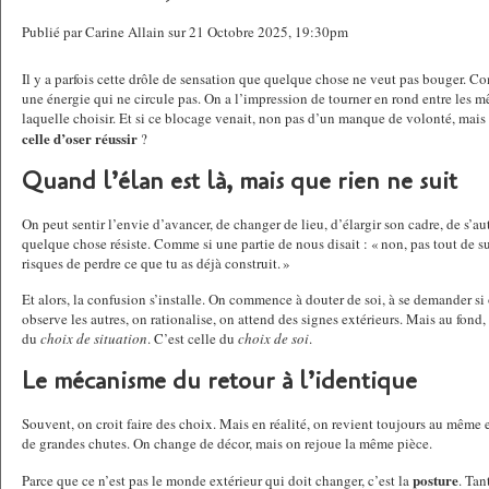
Publié par Carine Allain sur 21 Octobre 2025, 19:30pm
Il y a parfois cette drôle de sensation que quelque chose ne veut pas bouger. Co
une énergie qui ne circule pas. On a l’impression de tourner en rond entre les m
laquelle choisir. Et si ce blocage venait, non pas d’un manque de volonté, mais
celle d’oser réussir
?
Quand l’élan est là, mais que rien ne suit
On peut sentir l’envie d’avancer, de changer de lieu, d’élargir son cadre, de s’au
quelque chose résiste. Comme si une partie de nous disait : « non, pas tout de su
risques de perdre ce que tu as déjà construit. »
Et alors, la confusion s’installe. On commence à douter de soi, à se demander si
observe les autres, on rationalise, on attend des signes extérieurs. Mais au fond, 
du
choix de situation
. C’est celle du
choix de soi
.
Le mécanisme du retour à l’identique
Souvent, on croit faire des choix. Mais en réalité, on revient toujours au même e
de grandes chutes. On change de décor, mais on rejoue la même pièce.
posture
Parce que ce n’est pas le monde extérieur qui doit changer, c’est la
. Tan