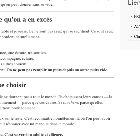
Lie
e qu'on peut donner sans se vider.
PR
 qu'on a en excès
AC
able et joyeuse. Ce ne sont pas ceux qui se sacrifient. Ce sont ceux
Chr
débordent naturellement.
.
nce, une écoute, un soutien.
 accompagne, éclaire.
es autres courent.
On ne peut pas remplir un puits depuis un autre puits vide.
ment.
se choisir
 ne donnent pas à tout le monde. Ils choisissent leurs causes — la
vironnement — parce que ces causes
les touchent
, parce qu'elles
artient profondément.
eux sur le reste. C'est reconnaître honnêtement là où l'on peut avoir
 peut résonner avec un manque dans le monde.
e. C'est sa version adulte et efficace.