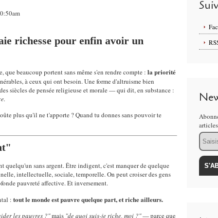
Sui
 00:50am
Fa
ie richesse pour enfin avoir un
RS
la priorité
tée, que beaucoup portent sans même s'en rendre compte :
nérables, à ceux qui ont besoin. Une forme d'altruisme bien
es siècles de pensée religieuse et morale — qui dit, en substance :
New
ce.
oûte plus qu'il ne t'apporte ? Quand tu donnes sans pouvoir te
Abonne
article
Email
nt"
 quelqu'un sans argent. Être indigent, c'est manquer de quelque
elle, intellectuelle, sociale, temporelle. On peut croiser des gens
ofonde pauvreté affective. Et inversement.
tout le monde est pauvre quelque part, et riche ailleurs.
tal :
ider les pauvres ?"
mais
"de quoi suis-je riche, moi ?"
— parce que