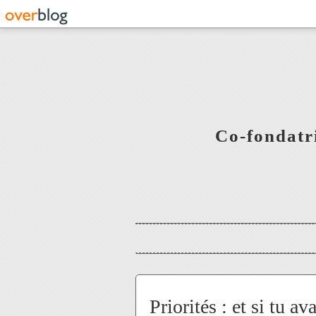
Co-fondatr
Priorités : et si tu av