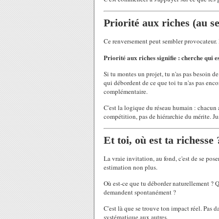
Priorité aux riches (au s
Ce renversement peut sembler provocateur. Ma
Priorité aux riches signifie : cherche qui e
Si tu montes un projet, tu n'as pas besoin d
qui débordent de ce que toi tu n'as pas enc
complémentaire.
C'est la logique du réseau humain : chacun a
compétition, pas de hiérarchie du mérite. J
Et toi, où est ta richesse 
La vraie invitation, au fond, c'est de se po
estimation non plus.
Où est-ce que tu déborder naturellement ? Qu'
demandent spontanément ?
C'est là que se trouve ton impact réel. Pas da
systématique aux autres.