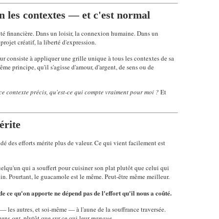
on les contextes — et c'est normal
bilité financière. Dans un loisir, la connexion humaine. Dans un
rojet créatif, la liberté d'expression.
ur consiste à appliquer une grille unique à tous les contextes de sa
ême principe, qu'il s'agisse d'amour, d'argent, de sens ou de
ce contexte précis, qu'est-ce qui compte vraiment pour moi ?
Et
érite
dé des efforts mérite plus de valeur. Ce qui vient facilement est
uelqu'un qui a souffert pour cuisiner son plat plutôt que celui qui
in. Pourtant, le guacamole est le même. Peut-être même meilleur.
e ce qu'on apporte ne dépend pas de l'effort qu'il nous a coûté.
er — les autres, et soi-même — à l'aune de la souffrance traversée.
 gens
ont
, plutôt que sur ce qui leur
manque
.