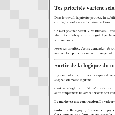
Tes priorités varient sel
Dans le travail, la priorité peut être la sta
couple, la confiance et la présence. Dans un p
Ce n'est pas incohérent. C'est humain. L'erre
vie — à vouloir que tout soit guidé par le m
reconnaissance.
Poser ses priorités, c'est se demander :
dans 
assumer la réponse, même si elle surprend.
Sortir de la logique du m
Il y a une idée reçue tenace : ce qui a deman
suspect, ou moins légitime.
C'est cette logique qui fait qu'on valorise q
avait simplement un avocatier dans son jard
Le mérite est une construction. La valeur d
Sortir de cette logique, c'est arrêter de jug
C'est commencer à s'appuyer sur ce que les