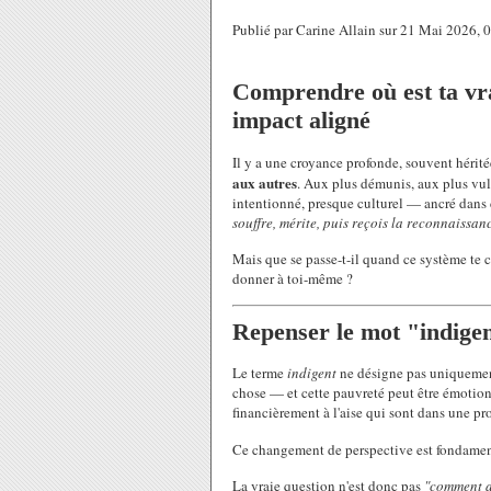
Publié par Carine Allain sur 21 Mai 2026,
Comprendre où est ta vra
impact aligné
Il y a une croyance profonde, souvent héri
aux autres
. Aux plus démunis, aux plus vul
intentionné, presque culturel — ancré dans d
souffre, mérite, puis reçois la reconnaissan
Mais que se passe-t-il quand ce système te c
donner à toi-même ?
Repenser le mot "indige
Le terme
indigent
ne désigne pas uniquement
chose — et cette pauvreté peut être émotionn
financièrement à l'aise qui sont dans une pr
Ce changement de perspective est fondamen
La vraie question n'est donc pas
"comment a