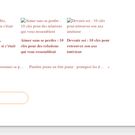
,
Aimer sans se perdre : 10
Devenir soi : 10 clés pour
 si c'était
clés pour des relations
retrouver son axe
qui vous ressemblent
intérieur
Relations modernes : pourquoi tant de personnes se perdent encore dans le lien ?
Paraître jeune ou être jeune : pourquoi les deux sont incompatibles