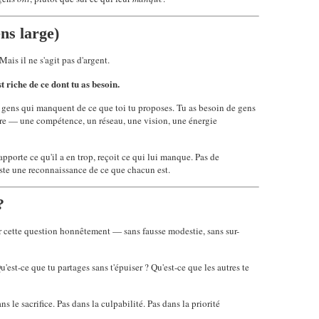
ens large)
is il ne s'agit pas d'argent.
st riche de ce dont tu as besoin.
e gens qui manquent de ce que toi tu proposes. Tu as besoin de gens
ore — une compétence, un réseau, une vision, une énergie
pporte ce qu'il a en trop, reçoit ce qui lui manque. Pas de
uste une reconnaissance de ce que chacun est.
?
ser cette question honnêtement — sans fausse modestie, sans sur-
est-ce que tu partages sans t'épuiser ? Qu'est-ce que les autres te
ns le sacrifice. Pas dans la culpabilité. Pas dans la priorité