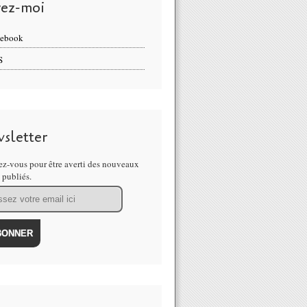
vez-moi
cebook
S
sletter
z-vous pour être averti des nouveaux
s publiés.