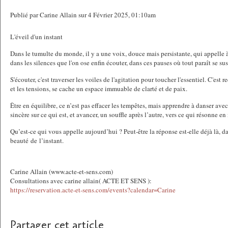
Publié par Carine Allain sur 4 Février 2025, 01:10am
L'éveil d'un instant
Dans le tumulte du monde, il y a une voix, douce mais persistante, qui appelle 
dans les silences que l'on ose enfin écouter, dans ces pauses où tout paraît se su
S'écouter, c'est traverser les voiles de l'agitation pour toucher l'essentiel. C'est 
et les tensions, se cache un espace immuable de clarté et de paix.
Être en équilibre, ce n’est pas effacer les tempêtes, mais apprendre à danser avec
sincère sur ce qui est, et avancer, un souffle après l’autre, vers ce qui résonne en
Qu’est-ce qui vous appelle aujourd’hui ? Peut-être la réponse est-elle déjà là, 
beauté de l’instant.
Carine Allain (www.acte-et-sens.com)
Consultations avec carine allain( ACTE ET SENS ):
https://reservation.acte-et-sens.com/events?calendar=Carine
Partager cet article