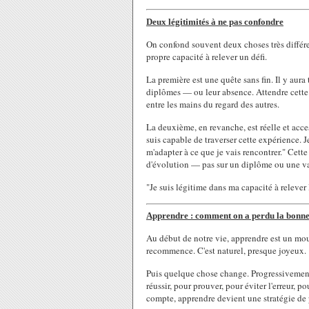
Deux légitimités à ne pas confondre
On confond souvent deux choses très différen
propre capacité à relever un défi.
La première est une quête sans fin. Il y aura
diplômes — ou leur absence. Attendre cette v
entre les mains du regard des autres.
La deuxième, en revanche, est réelle et access
suis capable de traverser cette expérience. 
m'adapter à ce que je vais rencontrer." Cette
d'évolution — pas sur un diplôme ou une va
"Je suis légitime dans ma capacité à relever l
Apprendre : comment on a perdu la bonn
Au début de notre vie, apprendre est un mo
recommence. C'est naturel, presque joyeux.
Puis quelque chose change. Progressivement
réussir, pour prouver, pour éviter l'erreur, p
compte, apprendre devient une stratégie de 