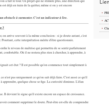
Lie
'on a fait le tour. Un projet qui ne stimule plus, une direction qui
n est déjà en train de la quitter, même si on y est encore
PR
n obstacle à surmonter. C'est un indicateur à lire.
AC
se ?
Chr
, on arrive souvent à la même conclusion : si je doute autant, c'est
 Pourtant, cette interprétation mérite d'être questionnée.
nfin le niveau de maîtrise qui permettra de se sentir parfaitement
t, confortable. Où il ne restera plus rien à chercher, à apprendre, à
teignait cet état ? Il est possible qu'on commence tout simplement à
, ce n'est pas uniquement ce qu'on sait déjà faire. C'est aussi ce qu'il
en à apprendre, quelque chose se fige. La curiosité diminue. L'élan
e. Il devient le signe qu'il existe encore un espace de croissance.
 savoir comment supprimer le doute. Peut-être est-elle de comprendre