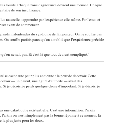
 plus lourde. Chaque zone d'ignorance devient une menace. Chaque
ntaire de son insuffisance.
lus naturelle : apprendre par l'expérience elle-même. Par l'essai et
triser avant de commencer.
us grands malentendus du syndrome de l'imposteur. On ne souffre pas
l'expérience précède
. On souffre parfois parce qu'on a oublié que
 qu'on ne sait pas. Et c'est là que tout devient compliqué."
té se cache une peur plus ancienne : la peur de décevoir. Cette
écevoir — un parent, une figure d'autorité — avait des
e. Si je déçois, je perds quelque chose d'important. Si je déçois, je
as une catastrophe existentielle. C'est une information. Parfois
is. Parfois on n'est simplement pas la bonne réponse à ce moment-là
 la plus juste pour les deux.