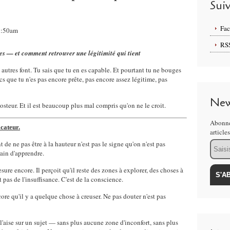
Sui
Fa
03:50am
RS
 es — et comment retrouver une légitimité qui tient
 autres font. Tu sais que tu en es capable. Et pourtant tu ne bouges
cs que tu n'es pas encore prête, pas encore assez légitime, pas
New
osteur. Et il est beaucoup plus mal compris qu'on ne le croit.
Abonne
icateur.
article
Email
 de ne pas être à la hauteur n'est pas le signe qu'on n'est pas
rain d'apprendre.
re encore. Il perçoit qu'il reste des zones à explorer, des choses à
 pas de l'insuffisance. C'est de la conscience.
re qu'il y a quelque chose à creuser. Ne pas douter n'est pas
 l'aise sur un sujet — sans plus aucune zone d'inconfort, sans plus