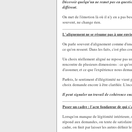
Décevoir quelqu'un ne remet pas en question
différent.
On met de l'émotion là où il n'y en a pas be
souvent, ne change rien.
L'alignement ne se résume pas à une envi
On parle souvent d'alignement comme d'une
ce qu'on ressent. Dans les faits, c'est plus c
Un choix réellement aligné ne repose pas uni
rencontre de plusieurs dimensions : ce qu'on
d'assumer, et ce que l'expérience nous dema
Parfois, le sentiment d'illégitimité ne vien
choix demande encore à être clarifiée. L'in
Il peut signaler un travail de cohérence en
Poser un cadre : l'acte fondateur de qui s'
Lorsqu'on manque de légitimité intérieure, 
répond aux demandes, on tente de satisfaire
cadre, on finit par laisser les autres définir l