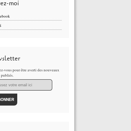
vez-moi
cebook
S
sletter
z-vous pour être averti des nouveaux
s publiés.