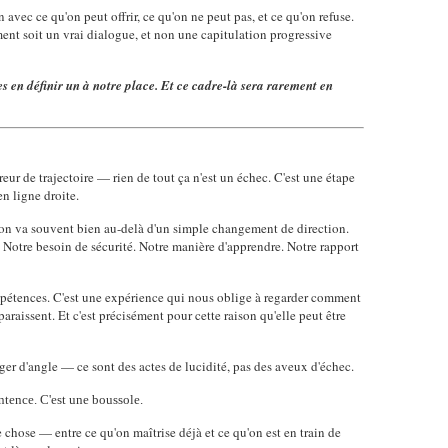
n avec ce qu'on peut offrir, ce qu'on ne peut pas, et ce qu'on refuse.
ment soit un vrai dialogue, et non une capitulation progressive
res en définir un à notre place. Et ce cadre-là sera rarement en
eur de trajectoire — rien de tout ça n'est un échec. C'est une étape
en ligne droite.
ion va souvent bien au-delà d'un simple changement de direction.
e. Notre besoin de sécurité. Notre manière d'apprendre. Notre rapport
pétences. C'est une expérience qui nous oblige à regarder comment
raissent. Et c'est précisément pour cette raison qu'elle peut être
nger d'angle — ce sont des actes de lucidité, pas des aveux d'échec.
ntence. C'est une boussole.
e chose — entre ce qu'on maîtrise déjà et ce qu'on est en train de