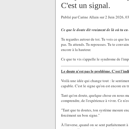
C'est un signal.
Publié par Carine Allain sur 2 Juin 2026, 
Ce que le doute dit vraiment de là où tu en
Tu regardes autour de toi. Tu vois ce que les
pas. Tu attends. Tu repousses. Tu te convain
encore à la hauteur.
Ce que tu vis s'appelle le syndrome de l'imp
Le doute n'est pas le problème. C'est l'ind
Voilà une idée qui change tout : le sentiment
capable. C'est le signe qu'on est encore en t
Tant qu'on doute, quelque chose en nous mesu
comprendre, de l'expérience à vivre. Ce n'est
"Tant que tu doutes, ton système mesure enco
forcément un bon signe."
À l'inverse, quand on se sent parfaitement à