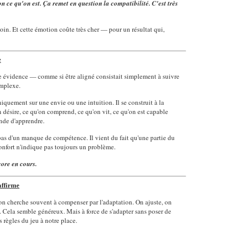
 ce qu'on est. Ça remet en question la compatibilité. C'est très
soin. Et cette émotion coûte très cher — pour un résultat qui,
e
 évidence — comme si être aligné consistait simplement à suivre
omplexe.
quement sur une envie ou une intuition. Il se construit à la
 désire, ce qu'on comprend, ce qu'on vit, ce qu'on est capable
nde d'apprendre.
t pas d'un manque de compétence. Il vient du fait qu'une partie du
confort n'indique pas toujours un problème.
core en cours.
affirme
on cherche souvent à compenser par l'adaptation. On ajuste, on
. Cela semble généreux. Mais à force de s'adapter sans poser de
es règles du jeu à notre place.