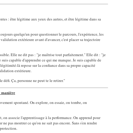
tes : être légitime aux yeux des autres, et être légitime dans sa
 toujours quelqu'un pour questionner le parcours, l'expérience, les
alidation extérieure avant d'avancer, c'est placer sa trajectoire
ible. Elle ne dit pas : "je maîtrise tout parfaitement." Elle dit : "je
Je suis capable d'apprendre ce qui me manque. Je suis capable de
 légitimité-là repose sur la confiance dans sa propre capacité
lidation extérieure.
e défi. Ça, personne ne peut te le retirer."
e manière
uvement spontané. On explore, on essaie, on tombe, on
, on associe l'apprentissage à la performance. On apprend pour
our ne pas montrer ce qu'on ne sait pas encore. Sans s'en rendre
protection.