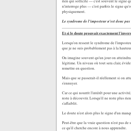
rien qui sollicite — c'est souvent le signe qu
n'interroge plus — c'est parfois le signe qu'o
physiquement.
Le syndrome de l'imposteur n'est donc pas u
Et si le doute prouvait exactement l'inver
Lorsqu'on ressent le syndrome de l'imposteur
que je ne suis probablement pas à la hauteur.
On imagine souvent qu'un jour on atteindra e
légitime. Un niveau où tout sera clair, éviden
remettre en question.
Mais que se passerait-il réellement si on at
s'ennuyer.
Car ce qui nourrit l'intérêt pour une activité
reste à découvrir. Lorsqu'il ne reste plus ri
s'affaiblit.
Le doute n'est alors plus le signe d'un manqu
Peut-être que la vraie question n'est pas de
ce qu'il cherche encore à nous apprendre.